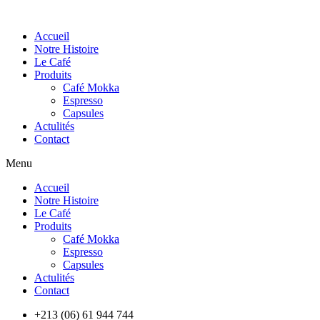
Accueil
Notre Histoire
Le Café
Produits
Café Mokka
Espresso
Capsules
Actulités
Contact
Menu
Accueil
Notre Histoire
Le Café
Produits
Café Mokka
Espresso
Capsules
Actulités
Contact
+213 (06) 61 944 744